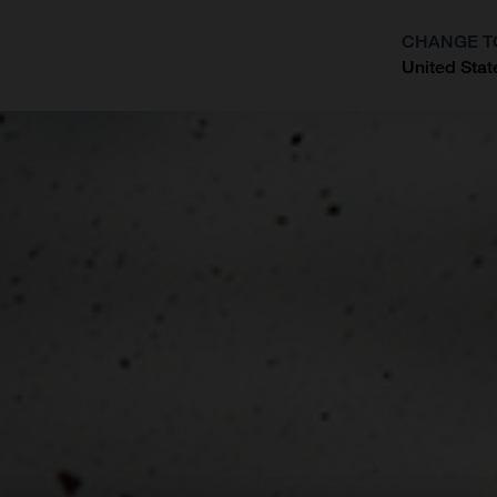
CHANGE T
United Stat
?