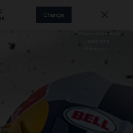
O
Change
es