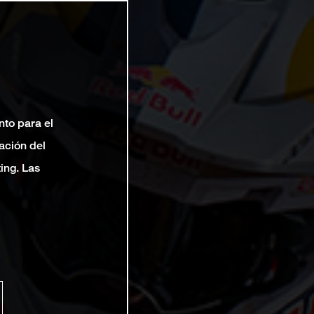
nto para el
ación del
ting. Las