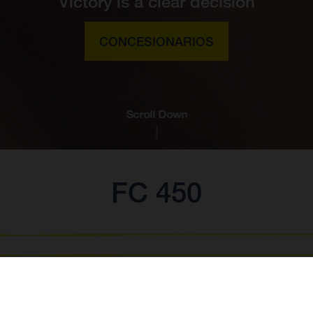
Victory is a clear decision
CONCESIONARIOS
Scroll Down
FC 450