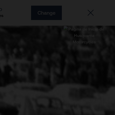
O
Change
es