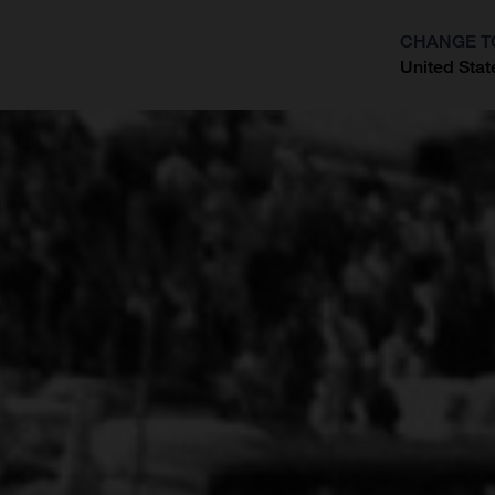
CHANGE T
United Stat
?