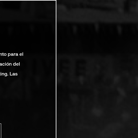
nto para el
ación del
ting. Las