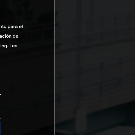
nto para el
ación del
ting. Las