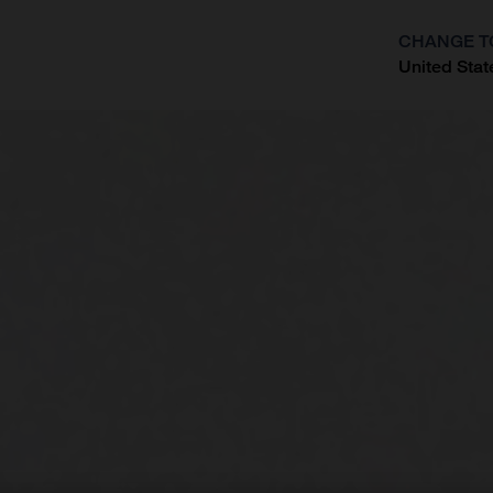
CHANGE T
United Stat
?