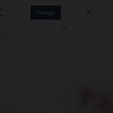
O
Change
es