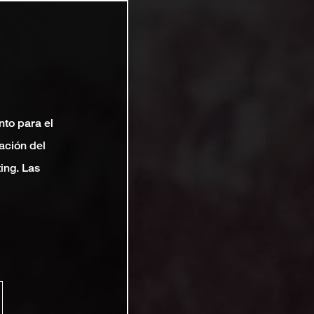
nto para el
ación del
ting. Las