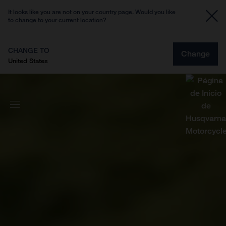
It looks like you are not on your country page. Would you like
to change to your current location?
CHANGE TO
Change
United States