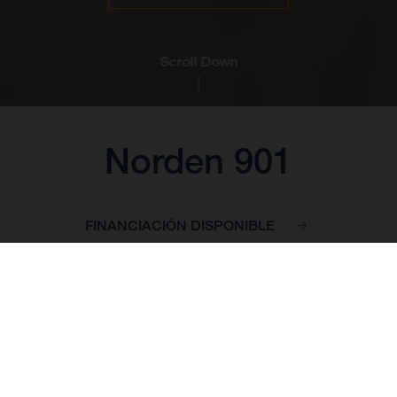
Scroll Down
Norden 901
FINANCIACIÓN DISPONIBLE
PRECIO BASE: 14.949,00 EUR*
*Precio venta al público, I.V.A 21% incluído