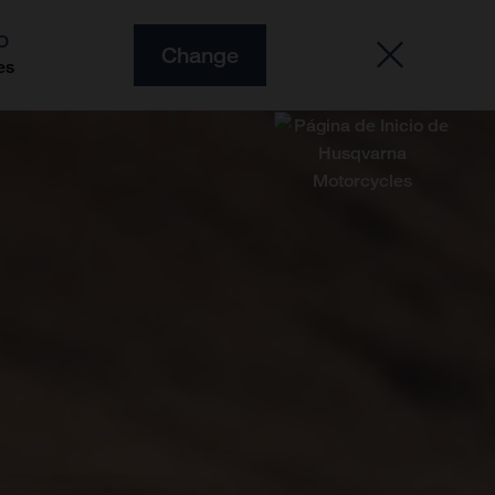
O
Change
es