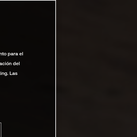
nto para el
ación del
ting. Las