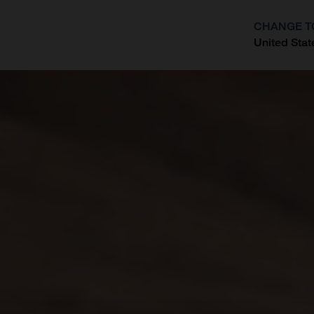
CHANGE T
United Stat
?