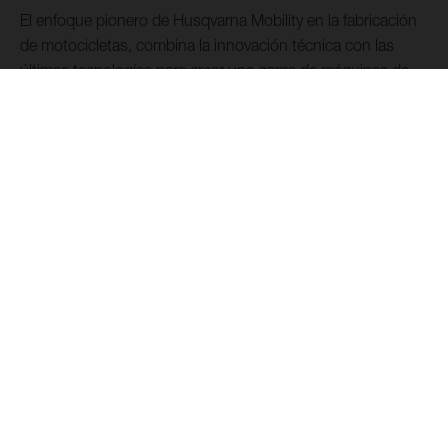
El enfoque pionero de Husqvarna Mobility en la fabricación
de motocicletas, combina la innovación técnica con las
últimas tecnologías para crear una gama de máquinas de
enduro de alto rendimiento capaces de dominar los
terrenos más difíciles.