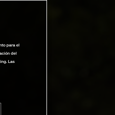
nto para el
ación del
ting. Las