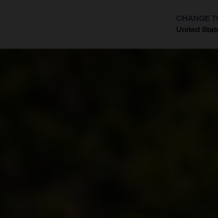
CHANGE T
United Stat
?