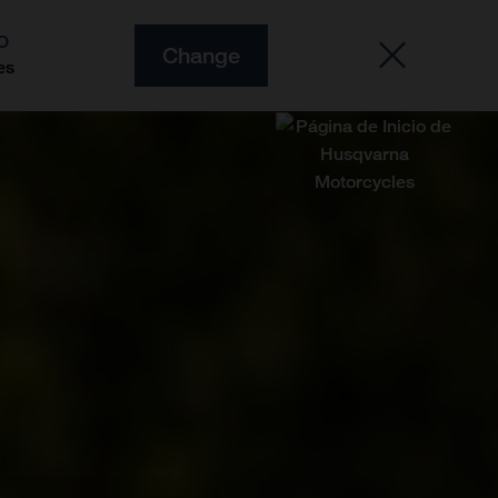
O
Change
es