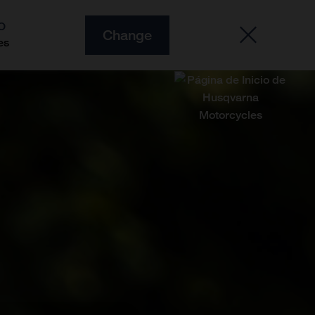
O
Change
es