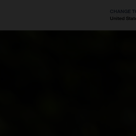
CHANGE T
United Stat
?