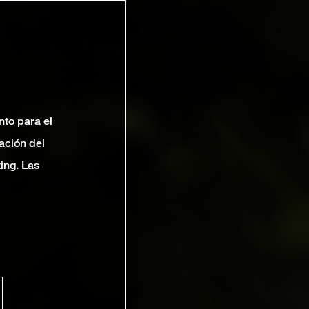
nto para el
ación del
ting. Las