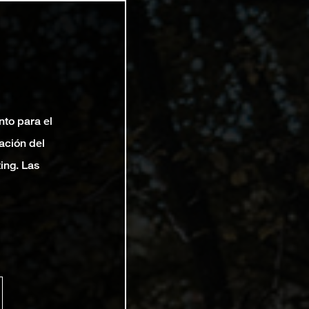
nto para el
ación del
ting. Las