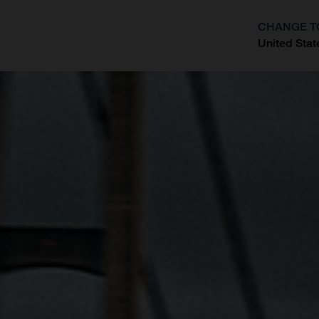
CHANGE T
United Stat
?