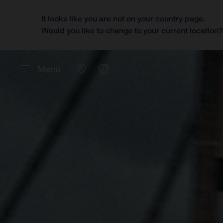
It looks like you are not on your country page.
Would you like to change to your current location
Menú