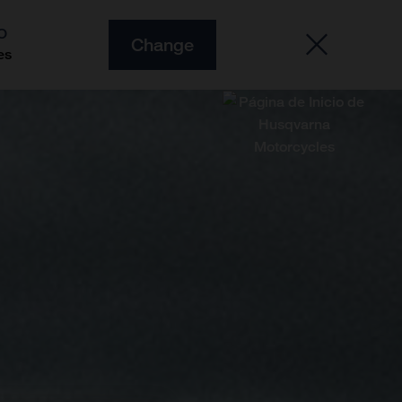
O
Change
es