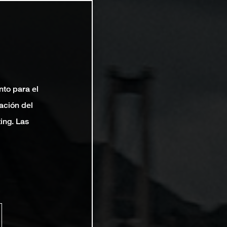
nto para el
ación del
ting. Las