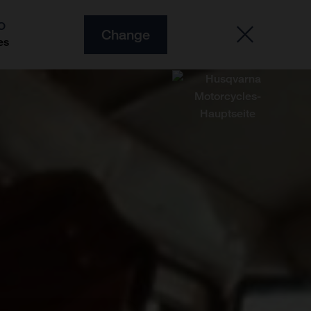
O
Change
es