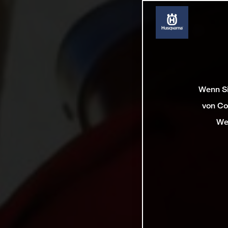
Wenn Si
von Co
We