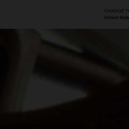
CHANGE T
United Stat
?