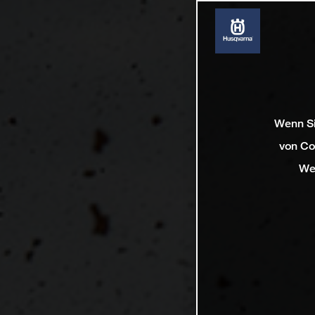
Wenn Si
von Co
We