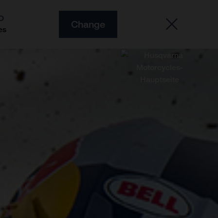
O
Change
es