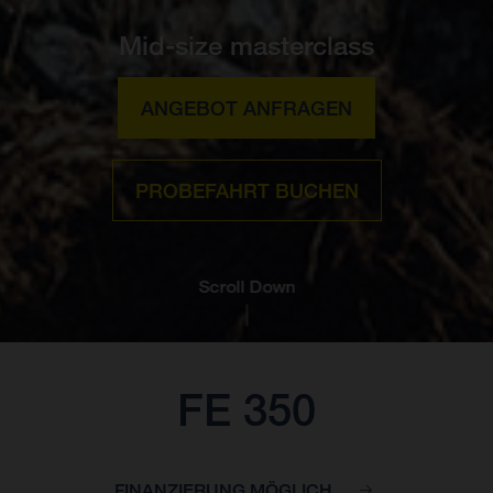
Mid-size masterclass
ANGEBOT ANFRAGEN
PROBEFAHRT BUCHEN
Scroll Down
FE 350
FINANZIERUNG MÖGLICH