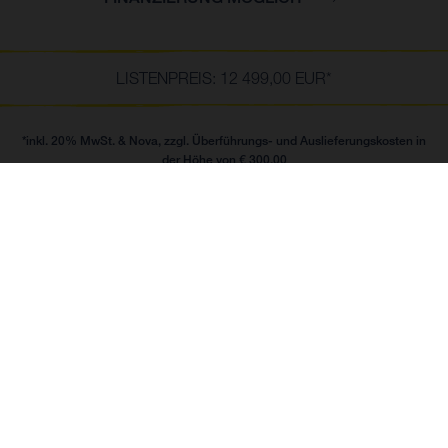
LISTENPREIS: 12 499,00 EUR*
*inkl. 20% MwSt. & Nova, zzgl. Überführungs- und Auslieferungskosten in
der Höhe von € 300,00