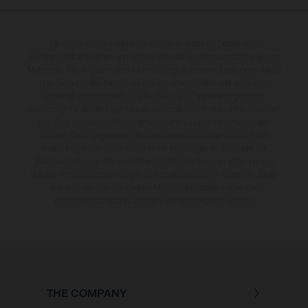
Die abgebildeten Fahrzeuge können in einzelnen Details vom
Serienmodell abweichen und zeigen teilweise Sonderausstattung gegen
Mehrpreis. Alle Angaben über Lieferumfang, Aussehen, Leistungen, Maße
und Gewichte der Fahrzeuge werden unverbindlich und unter dem
Vorbehalt von Irrtümern, Druck-, Satz- und Tippfehlern gemacht;
diesbezügliche Änderungen bleiben jederzeit vorbehalten. Bitte beachten
Sie, dass Modellspezifikationen von Land zu Land verschieden sein
können. Die angegebenen Verbrauchswerte beziehen sich auf den
straßentauglichen Serienzustand der Fahrzeuge, im Zeitpunkt der
Werksauslieferung. Bei veredelten Oberflächen kann es aufgrund von
üblichen Prozessschwankungen zu Farbabweichungen kommen. Bilder
und Illustrationen von Enduro-Motorradmodellen zeigen den
Wettbewerbszustand und nicht die homologierte Version.
THE COMPANY