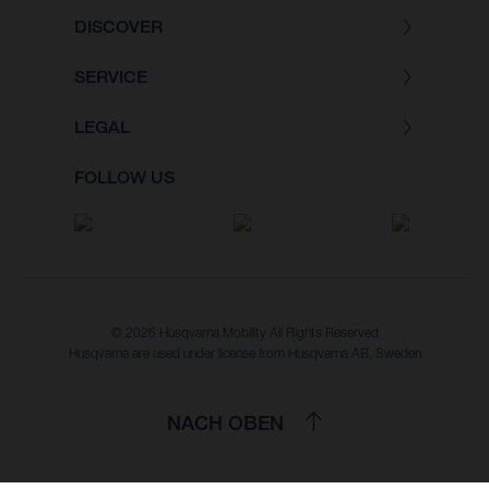
DISCOVER
SERVICE
LEGAL
FOLLOW US
© 2026 Husqvarna Mobility All Rights Reserved
Husqvarna are used under license from Husqvarna AB, Sweden
NACH OBEN