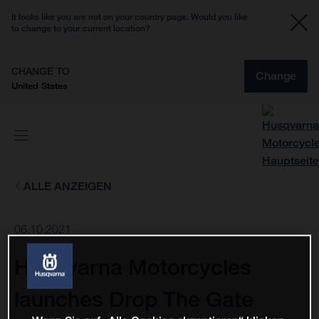
It looks like you are not on your country page. Would you like
to change to your current location?
CHANGE TO
Change
United States
ALLE ANZEIGEN
06.10.2021
Husqvarna Motorcycles
launches Drop The Gate