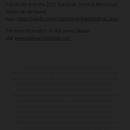
Full results from the 2021 European Junior E-Motocross
Series can be found
here:
https://results.mxgp.com/mxgp/livestandings.aspx
For more information on the series, please
visit
www.junioremotocross.com
Die abgebildeten Fahrzeuge können in einzelnen Details vom
Serienmodell abweichen und zeigen teilweise Sonderausstattung gegen
Mehrpreis. Alle Angaben über Lieferumfang, Aussehen, Leistungen, Maße
und Gewichte der Fahrzeuge werden unverbindlich und unter dem
Vorbehalt von Irrtümern, Druck-, Satz- und Tippfehlern gemacht;
diesbezügliche Änderungen bleiben jederzeit vorbehalten. Bitte beachten
Sie, dass Modellspezifikationen von Land zu Land verschieden sein
können. Die angegebenen Verbrauchswerte beziehen sich auf den
straßentauglichen Serienzustand der Fahrzeuge, im Zeitpunkt der
Werksauslieferung. Bei veredelten Oberflächen kann es aufgrund von
üblichen Prozessschwankungen zu Farbabweichungen kommen. Bilder
und Illustrationen von Enduro-Motorradmodellen zeigen den