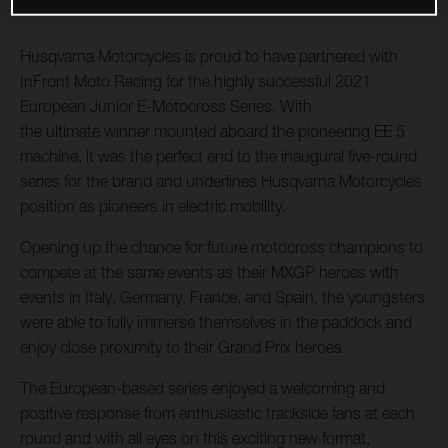
Husqvarna Motorcycles is proud to have partnered with
InFront Moto Racing for the highly successful 2021
European Junior E-Motocross Series. With
the ultimate winner mounted aboard the pioneering EE 5
machine, it was the perfect end to the inaugural five-round
series for the brand and underlines Husqvarna Motorcycles
position as pioneers in electric mobility.
Opening up the chance for future motocross champions to
compete at the same events as their MXGP heroes with
events in Italy, Germany, France, and Spain, the youngsters
were able to fully immerse themselves in the paddock and
enjoy close proximity to their Grand Prix heroes.
The European-based series enjoyed a welcoming and
positive response from enthusiastic trackside fans at each
round and with all eyes on this exciting new format,