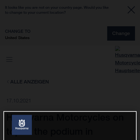
It looks like you are not on your country page. Would you like
to change to your current location?
CHANGE TO
Change
United States
ALLE ANZEIGEN
17.10.2021
Husqvarna Motorcycles on
top of the podium in