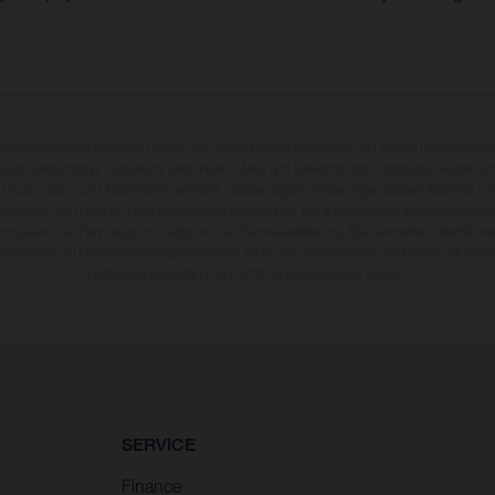
rzeuge können in einzelnen Details vom Serienmodell abweichen und zeigen teilweise So
 über Lieferumfang, Aussehen, Leistungen, Maße und Gewichte der Fahrzeuge werden unv
 Druck-, Satz- und Tippfehlern gemacht; diesbezügliche Änderungen bleiben jederzeit vo
fikationen von Land zu Land verschieden sein können. Die angegebenen Verbrauchswerte
enzustand der Fahrzeuge, im Zeitpunkt der Werksauslieferung. Bei veredelten Oberfläch
wankungen zu Farbabweichungen kommen. Bilder und Illustrationen von Enduro-Motorra
Wettbewerbszustand und nicht die homologierte Version.
SERVICE
Finance