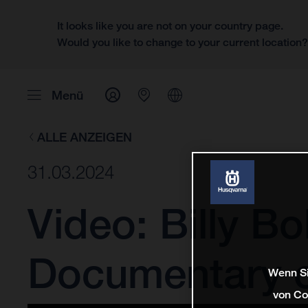
It looks like you are not on your country page.
Would you like to change to your current location
Menü
ALLE ANZEIGEN
31.03.2024
Video: Billy B
Documentary 
Wenn Si
von Co