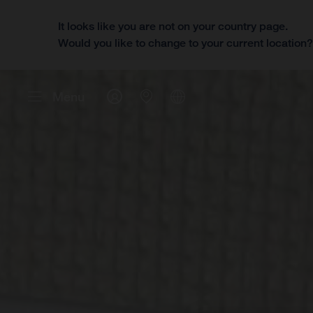
It looks like you are not on your country page.
Would you like to change to your current location
Menu