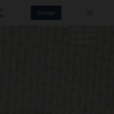
O
Change
es