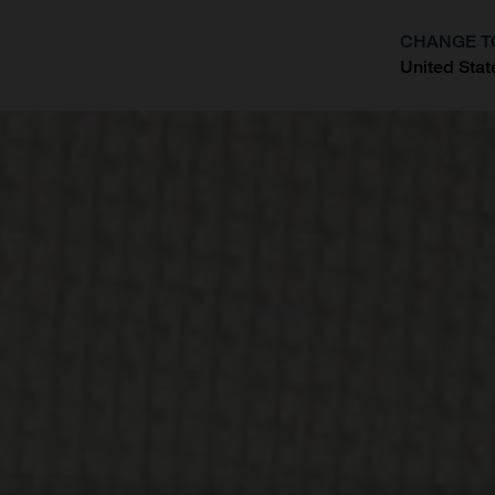
CHANGE T
United Stat
?