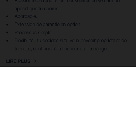
Possibilité de réduire les mensualités en versant un
apport que tu choisis.
Abordable.
Extension de garantie en option.
Processus simple.
Flexibilité : tu décides si tu veux devenir propriétaire de
ta moto, continuer à la financer ou l’échange ...
LIRE PLUS