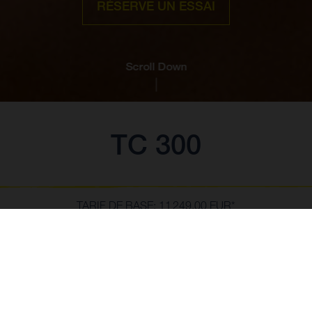
RÉSERVE UN ESSAI
Scroll Down
TC 300
TARIF DE BASE: 11 249,00 EUR*
*Including 21% VAT, and preparation costs.