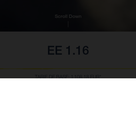
Scroll Down
EE 1.16
TARIF DE BASE: 1 108,18 EUR*
*TVAC 21%, batterie et chargeur incl.