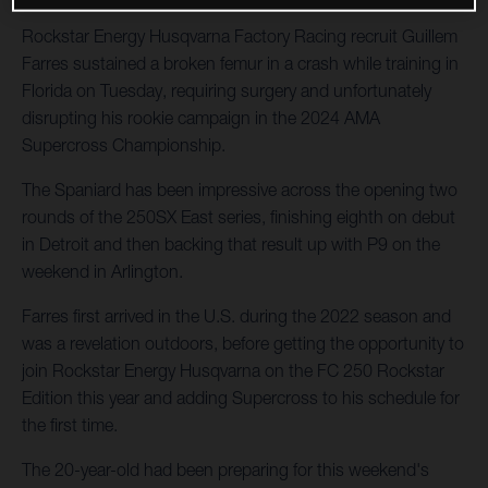
Rockstar Energy Husqvarna Factory Racing recruit Guillem
Farres sustained a broken femur in a crash while training in
Florida on Tuesday, requiring surgery and unfortunately
disrupting his rookie campaign in the 2024 AMA
Supercross Championship.
The Spaniard has been impressive across the opening two
rounds of the 250SX East series, finishing eighth on debut
in Detroit and then backing that result up with P9 on the
weekend in Arlington.
Farres first arrived in the U.S. during the 2022 season and
was a revelation outdoors, before getting the opportunity to
join Rockstar Energy Husqvarna on the FC 250 Rockstar
Edition this year and adding Supercross to his schedule for
the first time.
The 20-year-old had been preparing for this weekend's