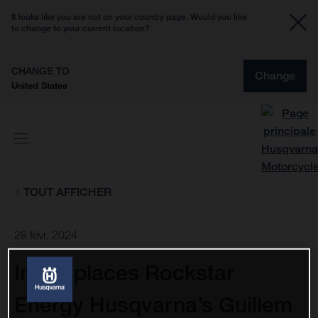
It looks like you are not on your country page. Would you like
to change to your current location?
CHANGE TO
Change
United States
TOUT AFFICHER
28 févr. 2024
Injury places Rockstar
Energy Husqvarna’s Guillem