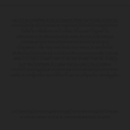
Les motos présentées en photo peuvent différer du modèle de série sur
certains détails et certaines sont équipées d’options contre supplément.
Toutes les indications sur le volume de livraison, l’aspect, les
performances, les dimensions et les poids des motos ne sont pas
contraignantes et peuvent contenir des erreurs de saisie ou
d'impression ; elles sont donc faites sous réserve de modification.
Veuillez tenir compte du fait que les spécifications des modèles peuvent
varier d'un pays à un autre. Dans le cas des surfaces revêtues, il peut y
avoir des différences de couleur dues aux écarts de processus
habituels. Les images et illustrations des modèles Enduro présentent les
motos en configuration compétition et non en configuration homologuée.
Les valeurs de consommation indiquées se réfèrent à l'état des véhicules
en état de marche en série au moment de la livraison en usine.