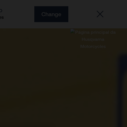
O
Change
es