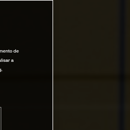
amento de
lisar a
g.