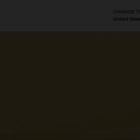
CHANGE T
United Stat
?