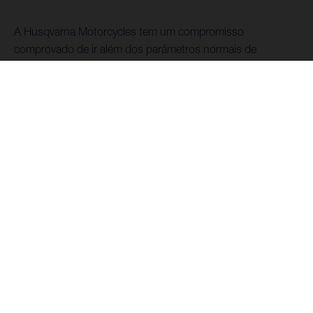
A Husqvarna Motorcycles tem um compromisso
comprovado de ir além dos parâmetros normais de
performance através de técnicas de engenharia de alta
tecnologia e inovação para proporcionar a todos os pilotos
de motocross as máquinas necessárias para superar a
concorrência.