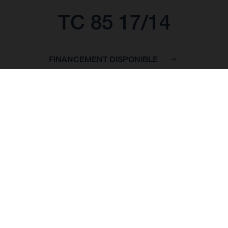
TC 85 17/14
FINANCEMENT DISPONIBLE
TARIF DE BASE: 7 189,00 EUR*
*Tarif TTC public conseillé