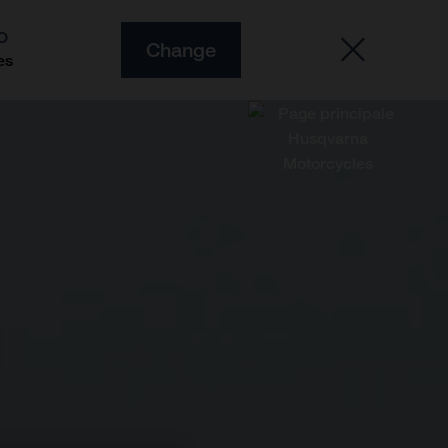
O
Change
es