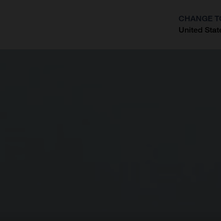
CHANGE T
United Stat
?