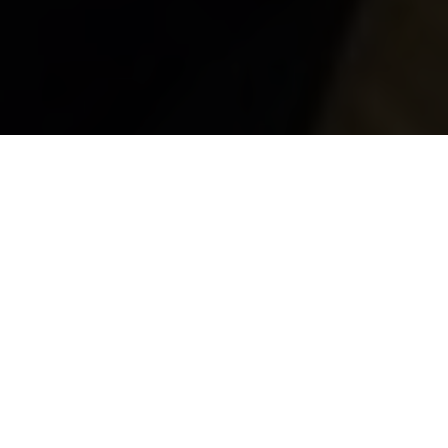
Brave and Strong
By Kenneth Olausson