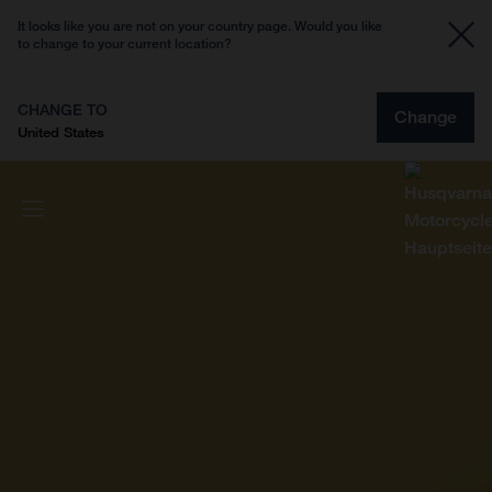
It looks like you are not on your country page. Would you like
to change to your current location?
CHANGE TO
Change
United States