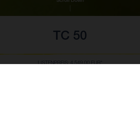
Scroll Down
TC 50
LISTENPREIS: 4.549,00 EUR*
*inkl. 19% MWSt., zzgl. Überführungs- und Nebenkosten in Höhe von €
245,00