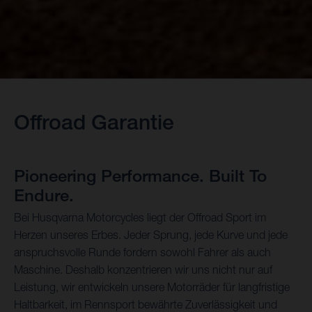
Offroad Garantie
Pioneering Performance. Built To
Endure.
Bei Husqvarna Motorcycles liegt der Offroad Sport im
Herzen unseres Erbes. Jeder Sprung, jede Kurve und jede
anspruchsvolle Runde fordern sowohl Fahrer als auch
Maschine. Deshalb konzentrieren wir uns nicht nur auf
Leistung, wir entwickeln unsere Motorräder für langfristige
Haltbarkeit, im Rennsport bewährte Zuverlässigkeit und