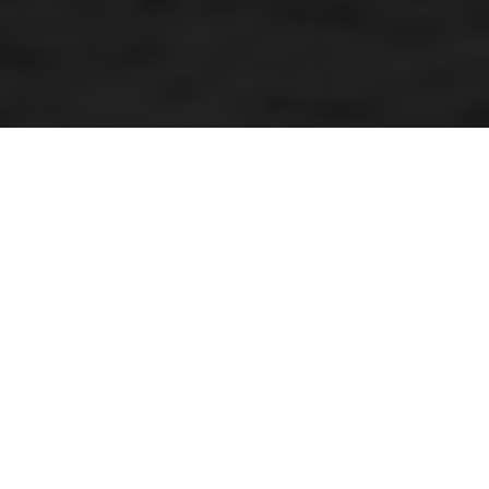
Mud inferno star
By Kenneth Olausson
Swede Hans Hansson is an important name in the