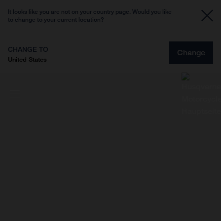
It looks like you are not on your country page. Would you like
to change to your current location?
CHANGE TO
Change
United States