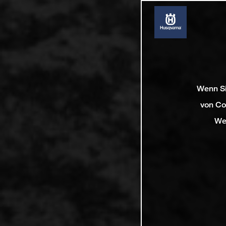
Wenn Si
von Co
We