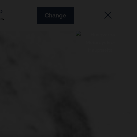
O
Change
es