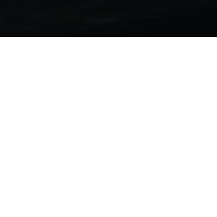
Motorcycle Folders
701 Supermoto | 701 Enduro 2022
DOWNLOAD
Norden 901 2022