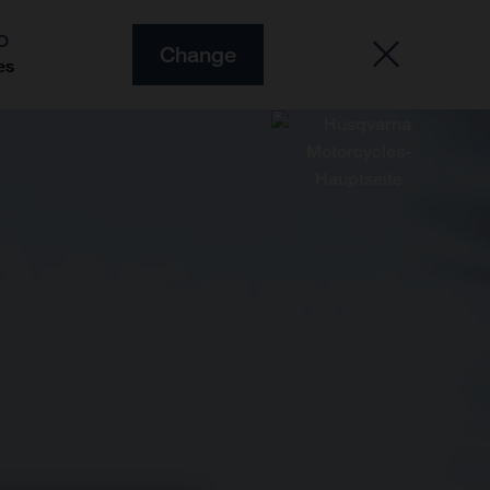
O
Change
es