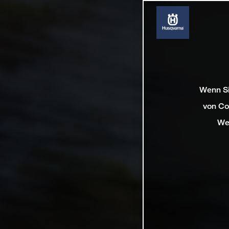
Wenn Si
von Co
We