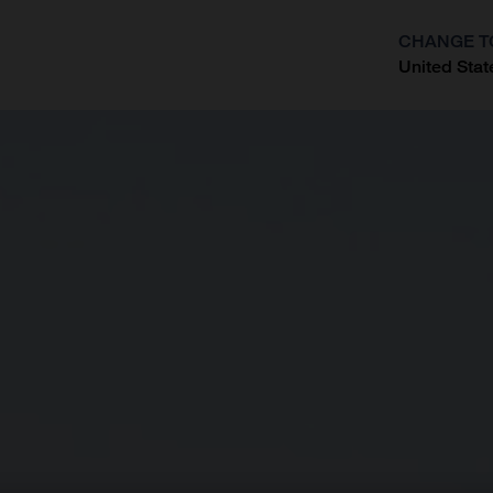
CHANGE T
United Stat
?