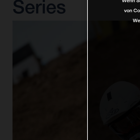
Series
Wenn Si
von Co
We