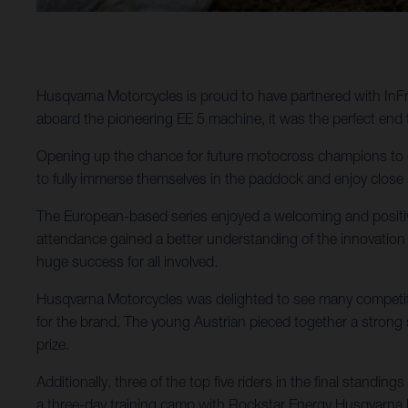
Husqvarna Motorcycles is proud to have partnered with InF
aboard the pioneering EE 5 machine, it was the perfect end t
Opening up the chance for future motocross champions to c
to fully immerse themselves in the paddock and enjoy close 
The European-based series enjoyed a welcoming and positive
attendance gained a better understanding of the innovation
huge success for all involved.
Husqvarna Motorcycles was delighted to see many competito
for the brand. The young Austrian pieced together a stron
prize.
Additionally, three of the top five riders in the final standi
a three-day training camp with Rockstar Energy Husqvarna 