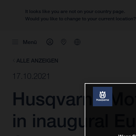
It looks like you are not on your country page.
Would you like to change to your current location
Menü
ALLE ANZEIGEN
17.10.2021
Husqvarna Mot
in inaugural E