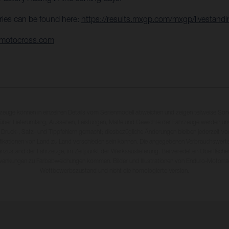
ries can be found here:
https://results.mxgp.com/mxgp/livestand
emotocross.com
rzeuge können in einzelnen Details vom Serienmodell abweichen und zeigen teilweise So
 über Lieferumfang, Aussehen, Leistungen, Maße und Gewichte der Fahrzeuge werden unv
 Druck-, Satz- und Tippfehlern gemacht; diesbezügliche Änderungen bleiben jederzeit vo
fikationen von Land zu Land verschieden sein können. Die angegebenen Verbrauchswerte
enzustand der Fahrzeuge, im Zeitpunkt der Werksauslieferung. Bei veredelten Oberfläch
wankungen zu Farbabweichungen kommen. Bilder und Illustrationen von Enduro-Motorra
Wettbewerbszustand und nicht die homologierte Version.