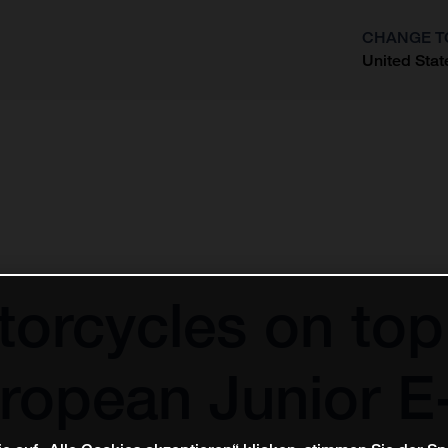
CHANGE T
United Stat
?
orcycles on top
uropean Junior 