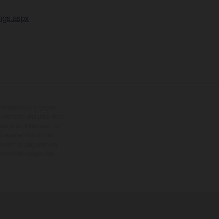
ings.aspx
nderausstattung gegen
erbindlich und unter dem
rbehalten. Bitte beachten
 beziehen sich auf den
en kann es aufgrund von
dmodellen zeigen den