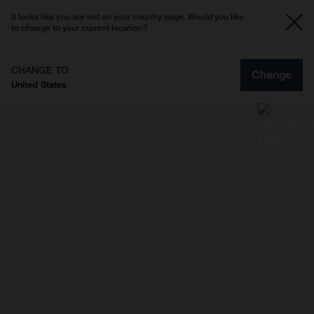
It looks like you are not on your country page. Would you like
to change to your current location?
CHANGE TO
Change
United States