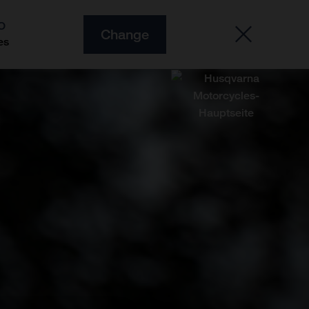
O
Change
es