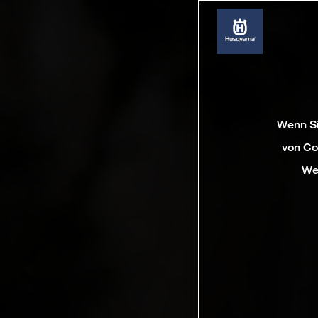
Wenn Si
von Co
We