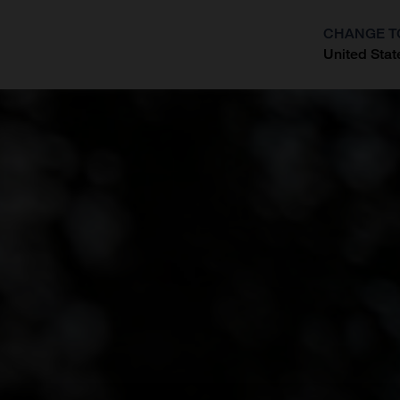
CHANGE T
United Stat
?