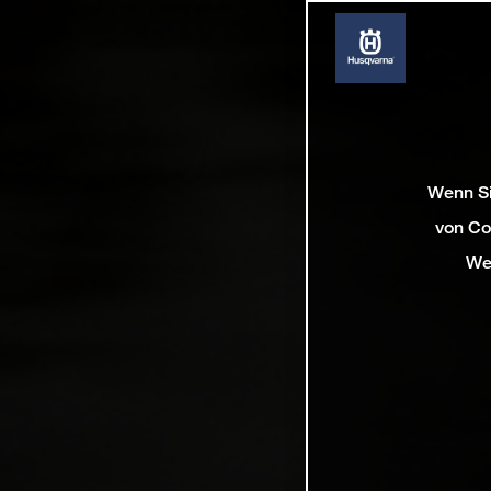
Wenn Si
von Co
We