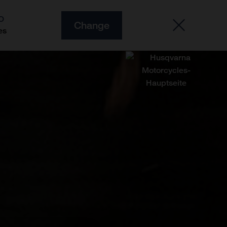
O
Change
es