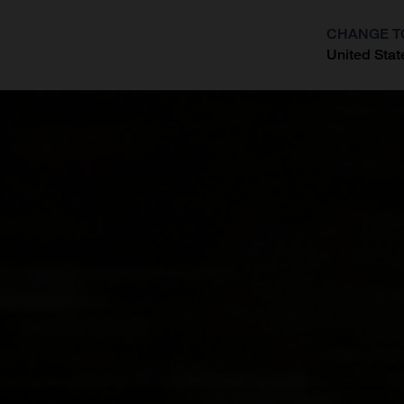
CHANGE T
United Stat
?