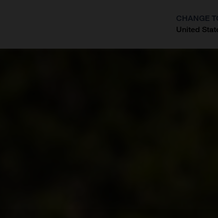
CHANGE T
United Stat
?