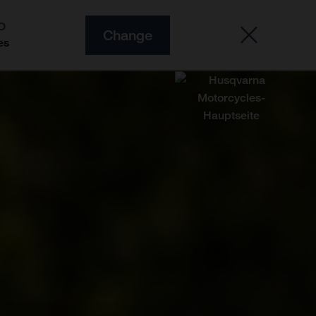
O
Change
es