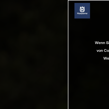
Wenn Si
von Co
We