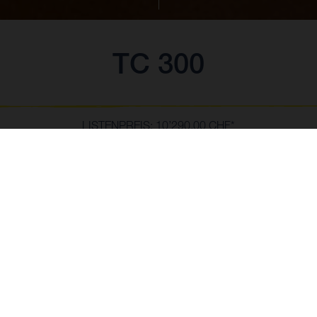
TC 300
LISTENPREIS: 10’290.00 CHF*
*Inkl. 8,1% MwSt., exkl. Nebenkosten von CHF 310.00