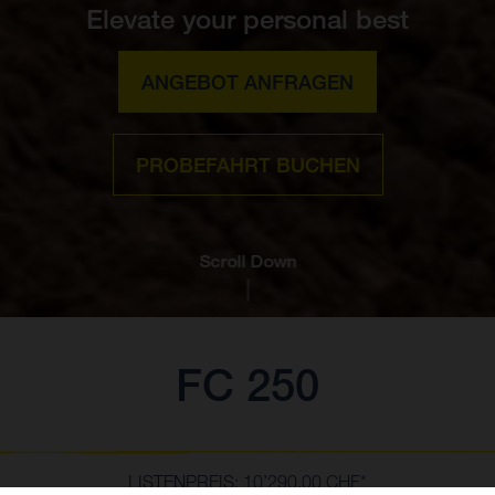
Elevate your personal best
ANGEBOT ANFRAGEN
PROBEFAHRT BUCHEN
Scroll Down
FC 250
LISTENPREIS: 10’290.00 CHF*