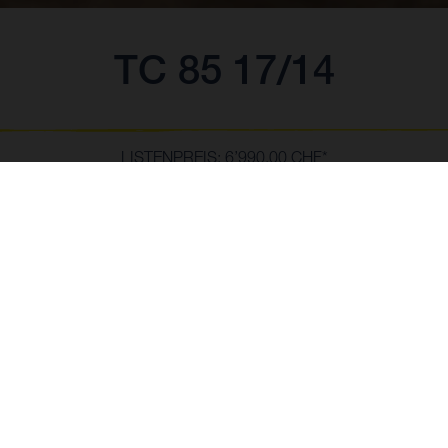
TC 85 17/14
LISTENPREIS: 6’990.00 CHF*
*Inkl. 8,1% MwSt., exkl. Nebenkosten in der Höhe von CHF 310.00