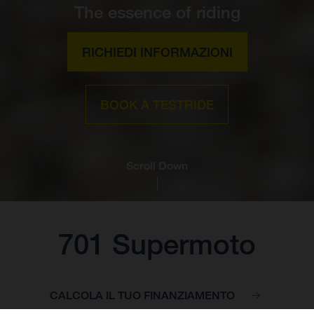
The essence of riding
RICHIEDI INFORMAZIONI
BOOK A TESTRIDE
Scroll Down
701 Supermoto
CALCOLA IL TUO FINANZIAMENTO