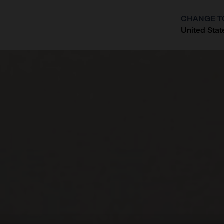
CHANGE T
United Stat
?