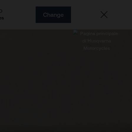
O
Change
es