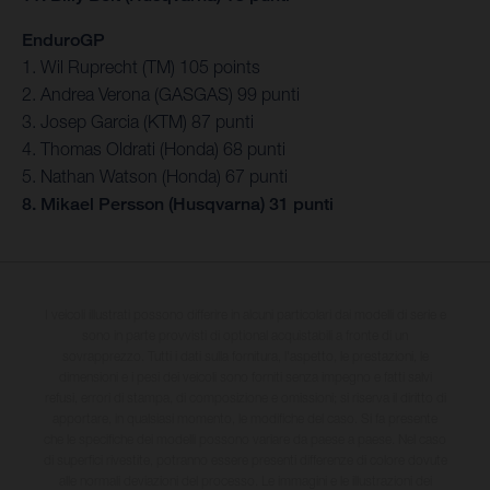
EnduroGP
1. Wil Ruprecht (TM) 105 points
2. Andrea Verona (GASGAS) 99 punti
3. Josep Garcia (KTM) 87 punti
4. Thomas Oldrati (Honda) 68 punti
5. Nathan Watson (Honda) 67 punti
8. Mikael Persson (Husqvarna) 31 punti
I veicoli illustrati possono differire in alcuni particolari dai modelli di serie e
sono in parte provvisti di optional acquistabili a fronte di un
sovrapprezzo. Tutti i dati sulla fornitura, l'aspetto, le prestazioni, le
dimensioni e i pesi dei veicoli sono forniti senza impegno e fatti salvi
refusi, errori di stampa, di composizione e omissioni; si riserva il diritto di
apportare, in qualsiasi momento, le modifiche del caso. Si fa presente
che le specifiche dei modelli possono variare da paese a paese. Nel caso
di superfici rivestite, potranno essere presenti differenze di colore dovute
alle normali deviazioni del processo. Le immagini e le illustrazioni dei