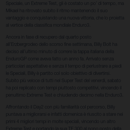
Speciale, un Extreme Test, gli è costato un po’ di tempo, ma
Mikael ha ritrovato subito il ritmo mantenendo il suo
vantaggio e conquistando una nuova vittoria, che lo proietta
al vertice della classifica mondiale Enduro3.
Ancora in fase di recupero dal quarto posto
all’Erzbergrodeo dello scorso fine settimana, Billy Bolt ha
deciso all’ultimo minuto di correre la tappa italiana della
EnduroGP come aveva fatto un anno fa. Arrivato senza
particolari aspettative e senza il tempo di perlustrare a piedi
le Speciali, Billy è partito col solo obiettivo di divertirsi.
Subito più veloce di tutti nel Super Test del venerdì, sabato
ha poi replicato con tempi piuttosto competitivi, vincendo il
penultimo Extreme Test e chiudendo decimo nella Enduro3.
Affrontando il Day2 con più familiarità col percorso, Billy
puntava a migliorarsi e infatti domenica è riuscito a stare nei
primi 4 migliori tempi in molte speciali, vincendo un altro
Extreme Test e portando la sua TE 300 al nono posto della