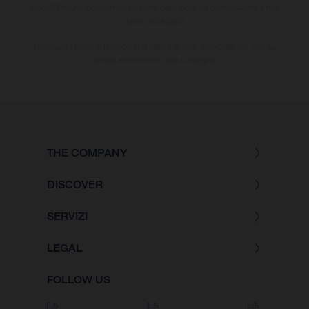
modelli Enduro mostrano la versione della moto da competizione e non
quella omologata.
I consumi indicati si riferiscono ai veicoli di serie omologati per uso su
strada al momento della consegna.
THE COMPANY
DISCOVER
SERVIZI
LEGAL
FOLLOW US