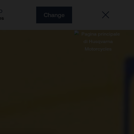
O
Change
es