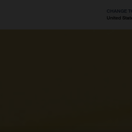
CHANGE T
United Stat
?