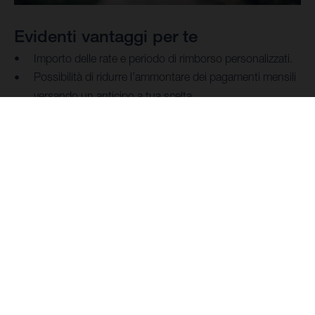
Evidenti vantaggi per te
Importo delle rate e periodo di rimborso personalizzati.
Possibilità di ridurre l’ammontare dei pagamenti mensili
versando un anticipo a tua scelta.
Accessibile.
Estensione della garanzia facoltativa.
Procedura semplice.
Flessibilità: sei tu a decidere se vuoi saldare la moto,
sostituirla con una nuova o prosegui ...
LEGGI DI PIÙ
Non vedi l'ora di averla?