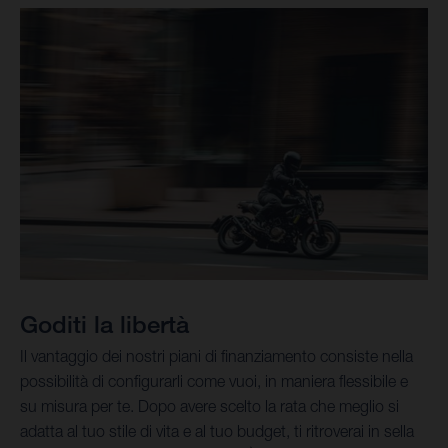
Goditi la libertà
Il vantaggio dei nostri piani di finanziamento consiste nella
possibilità di configurarli come vuoi, in maniera flessibile e
su misura per te. Dopo avere scelto la rata che meglio si
adatta al tuo stile di vita e al tuo budget, ti ritroverai in sella