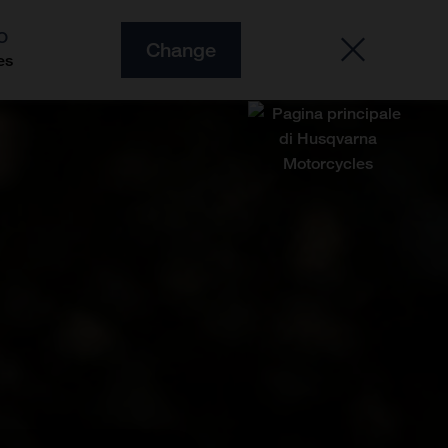
O
Change
es