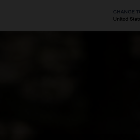
CHANGE T
United Stat
?