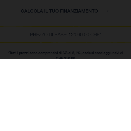
CALCOLA IL TUO FINANZIAMENTO
PREZZO DI BASE: 12’090.00 CHF*
*Tutti i prezzi sono comprensivi di IVA al 8,1%, esclusi costi aggiuntivi di
CHF 310.00