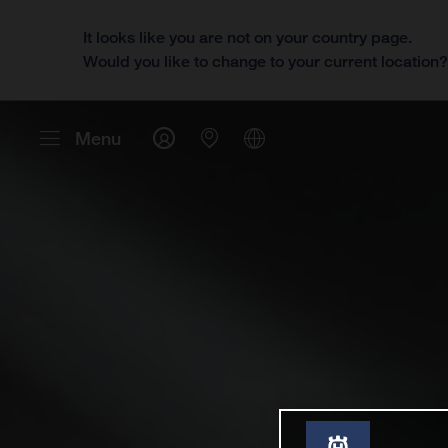
It looks like you are not on your country page.
Would you like to change to your current location
Menu