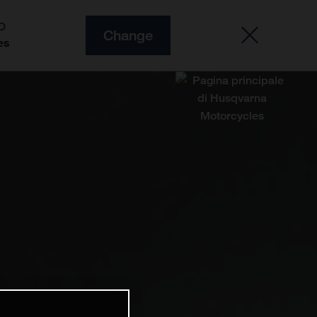
O
Change
es