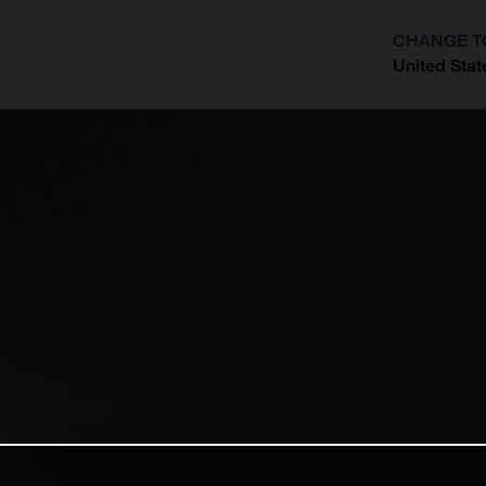
CHANGE T
United Stat
?